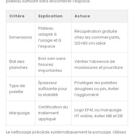
plateau suffisant sans encombrer l’espace.
Critère
Explication
Astuce
Plateau
Récupération gratuite
adapté à
Dimensions
chez les commerçants,
l’usage et à
120×80 cm idéal
l’espace
Bois sain sans
État des
Vérifier l’absence de
fissures
planches
moisissures et pourriture
importantes
Épaisseur
Privilégier les palettes
Type de
suffisante pour
douglaes ou pin, éviter
palette
la stabilité
l’aggloméré
Certification du
Logo EPAL ou marquage
Marquage
traitement
HT visible, éviter MB et DB
appliqué
Le nettoyage précède systématiquement le ponçage. Utilisez