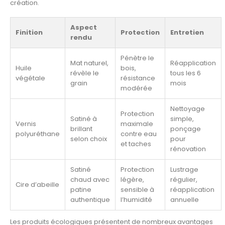
création.
Aspect
Finition
Protection
Entretien
rendu
Pénètre le
Mat naturel,
Réapplication
Huile
bois,
révèle le
tous les 6
végétale
résistance
grain
mois
modérée
Nettoyage
Protection
Satiné à
simple,
Vernis
maximale
brillant
ponçage
polyuréthane
contre eau
selon choix
pour
et taches
rénovation
Satiné
Protection
Lustrage
chaud avec
légère,
régulier,
Cire d’abeille
patine
sensible à
réapplication
authentique
l’humidité
annuelle
Les produits écologiques présentent de nombreux avantages