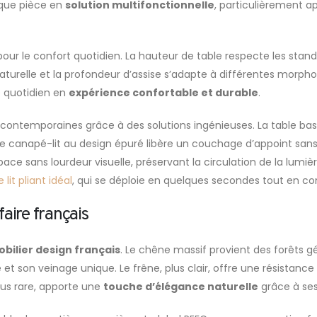
aque pièce en
solution multifonctionnelle
, particulièrement a
our le confort quotidien. La hauteur de table respecte les stan
naturelle et la profondeur d’assise s’adapte à différentes morphol
e quotidien en
expérience confortable et durable
.
s contemporaines grâce à des solutions ingénieuses. La table b
Le canapé-lit au design épuré libère un couchage d’appoint san
ace sans lourdeur visuelle, préservant la circulation de la lumi
e lit pliant idéal
, qui se déploie en quelques secondes tout en c
aire français
bilier design français
. Le chêne massif provient des forêts g
 et son veinage unique. Le frêne, plus clair, offre une résistan
lus rare, apporte une
touche d’élégance naturelle
grâce à se