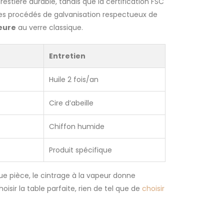
estière durable, tandis que la certification FSC
 des procédés de galvanisation respectueux de
ieure
au verre classique.
Entretien
Huile 2 fois/an
Cire d’abeille
Chiffon humide
Produit spécifique
ue pièce, le cintrage à la vapeur donne
isir la table parfaite, rien de tel que de
choisir