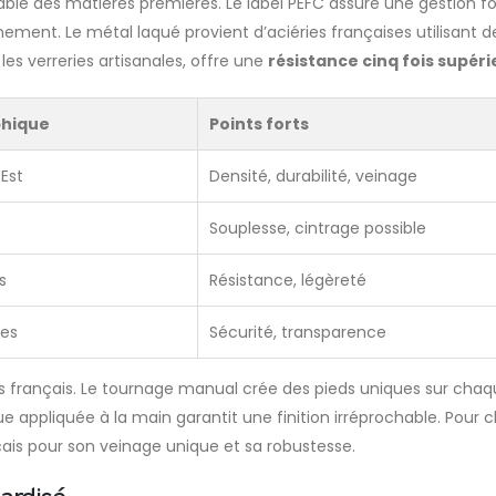
sable des matières premières. Le label PEFC assure une gestion for
nement. Le métal laqué provient d’aciéries françaises utilisant
les verreries artisanales, offre une
résistance cinq fois supér
phique
Points forts
Est
Densité, durabilité, veinage
Souplesse, cintrage possible
s
Résistance, légèreté
les
Sécurité, transparence
stes français. Le tournage manual crée des pieds uniques sur chaq
appliquée à la main garantit une finition irréprochable. Pour cho
nçais pour son veinage unique et sa robustesse.