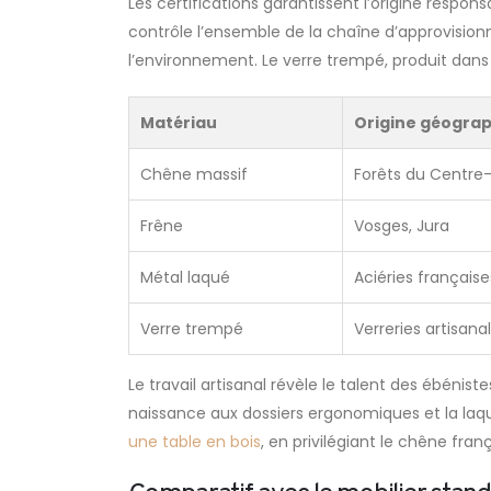
Les certifications garantissent l’origine respon
contrôle l’ensemble de la chaîne d’approvision
l’environnement. Le verre trempé, produit dans 
Matériau
Origine géogra
Chêne massif
Forêts du Centre-
Frêne
Vosges, Jura
Métal laqué
Aciéries française
Verre trempé
Verreries artisana
Le travail artisanal révèle le talent des ébéni
naissance aux dossiers ergonomiques et la laque 
une table en bois
, en privilégiant le chêne fra