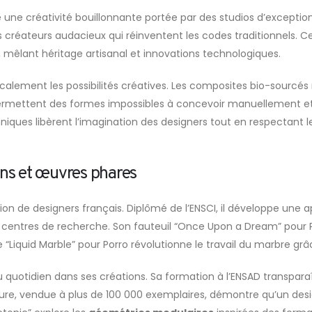
 une créativité bouillonnante portée par des studios d’exceptio
créateurs audacieux qui réinventent les codes traditionnels. Cet
, mêlant héritage artisanal et innovations technologiques.
calement les possibilités créatives. Les composites bio-sourcé
D permettent des formes impossibles à concevoir manuellement e
iques libèrent l’imagination des designers tout en respectant 
ins et œuvres phares
on de designers français. Diplômé de l’ENSCI, il développe une 
centres de recherche. Son fauteuil “Once Upon a Dream” pour Po
le “Liquid Marble” pour Porro révolutionne le travail du marbre 
u quotidien dans ses créations. Sa formation à l’ENSAD transparaî
Friture, vendue à plus de 100 000 exemplaires, démontre qu’un de