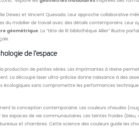
ctonic” explore les
géométries modulaires
inspirées des forma
halie Dewez et Vincent Quesada. Leur approche collaborative mêle 
ques du mobilier de travail avec des détails contemporains. Leur
ure géométrique
. La “tête de lit bibliothèque Allier” illustre pa
çais.
hologie de l’espace
 la production de petites séries. Les imprimantes à résine perm
ent. La découpe laser ultra-précise donne naissance à des assem
s écologiques sans compromettre les performances techniques
ment la conception contemporaine. Les couleurs chaudes (rouge,
r les espaces de vie communautaires. Les teintes froides (bleu, ve
bureaux et chambres. Cette science des couleurs guide les cho