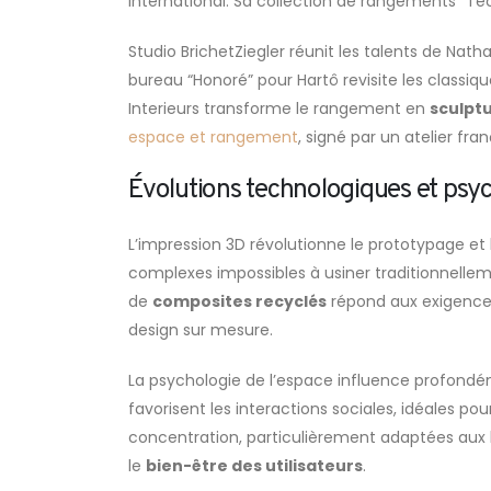
international. Sa collection de rangements “Te
Studio BrichetZiegler réunit les talents de Nat
bureau “Honoré” pour Hartô revisite les classi
Interieurs transforme le rangement en
sculpt
espace et rangement
, signé par un atelier fran
Évolutions technologiques et psyc
L’impression 3D révolutionne le prototypage et
complexes impossibles à usiner traditionnellem
de
composites recyclés
répond aux exigence
design sur mesure.
La psychologie de l’espace influence profondé
favorisent les interactions sociales, idéales pou
concentration, particulièrement adaptées aux 
le
bien-être des utilisateurs
.