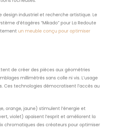
tions rocheuses.
design industriel et recherche artistique. Le
 système d’étagères “Mikado” pour La Redoute
rfaitement
un meuble conçu pour optimiser
ettent de créer des pièces aux géométries
blages millimètrés sans colle ni vis. L’usage
. Ces technologies démocratisent l’accès au
 orange, jaune) stimulent l’énergie et
rt, violet) apaisent l’esprit et améliorent la
ix chromatiques des créateurs pour optimiser