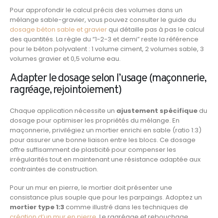
Pour approfondir le calcul précis des volumes dans un
mélange sable-gravier, vous pouvez consulter le guide du
dosage béton sable et gravier
qui détaille pas à pas le calcul
des quantités. La règle du “1-2-3 et demi” reste la référence
pour le béton polyvalent : 1 volume ciment, 2 volumes sable, 3
volumes gravier et 0,5 volume eau.
Adapter le dosage selon l’usage (maçonnerie,
ragréage, rejointoiement)
Chaque application nécessite un
ajustement spécifique
du
dosage pour optimiser les propriétés du mélange. En
maçonnerie, privilégiez un mortier enrichi en sable (ratio 1:3)
pour assurer une bonne liaison entre les blocs. Ce dosage
offre suffisamment de plasticité pour compenser les
irrégularités tout en maintenant une résistance adaptée aux
contraintes de construction.
Pour un mur en pierre, le mortier doit présenter une
consistance plus souple que pour les parpaings. Adoptez un
mortier type 1:3
comme illustré dans les techniques de
création d’un mur en pierre
. Le ragréage et rebouchage