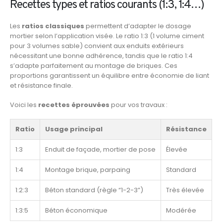
Recettes types et ratios courants (1:3, 1:4…)
Les
ratios classiques
permettent d’adapter le dosage
mortier selon l’application visée. Le ratio 1:3 (1 volume ciment
pour 3 volumes sable) convient aux enduits extérieurs
nécessitant une bonne adhérence, tandis que le ratio 1:4
s’adapte parfaitement au montage de briques. Ces
proportions garantissent un équilibre entre économie de liant
et résistance finale.
Voici les
recettes éprouvées
pour vos travaux :
Ratio
Usage principal
Résistance
1:3
Enduit de façade, mortier de pose
Élevée
1:4
Montage brique, parpaing
Standard
1:2:3
Béton standard (règle “1-2-3”)
Très élevée
1:3:5
Béton économique
Modérée