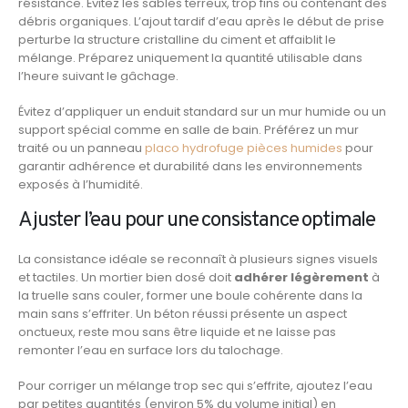
résistance. Évitez les sables terreux, trop fins ou contenant des
débris organiques. L’ajout tardif d’eau après le début de prise
perturbe la structure cristalline du ciment et affaiblit le
mélange. Préparez uniquement la quantité utilisable dans
l’heure suivant le gâchage.
Évitez d’appliquer un enduit standard sur un mur humide ou un
support spécial comme en salle de bain. Préférez un mur
traité ou un panneau
placo hydrofuge pièces humides
pour
garantir adhérence et durabilité dans les environnements
exposés à l’humidité.
Ajuster l’eau pour une consistance optimale
La consistance idéale se reconnaît à plusieurs signes visuels
et tactiles. Un mortier bien dosé doit
adhérer légèrement
à
la truelle sans couler, former une boule cohérente dans la
main sans s’effriter. Un béton réussi présente un aspect
onctueux, reste mou sans être liquide et ne laisse pas
remonter l’eau en surface lors du talochage.
Pour corriger un mélange trop sec qui s’effrite, ajoutez l’eau
par petites quantités (environ 5% du volume initial) en