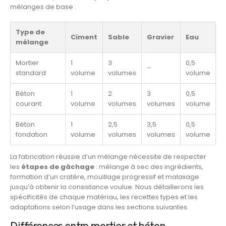
mélanges de base :
Type de
Ciment
Sable
Gravier
Eau
mélange
Mortier
1
3
0,5
–
standard
volume
volumes
volume
Béton
1
2
3
0,5
courant
volume
volumes
volumes
volume
Béton
1
2,5
3,5
0,5
fondation
volume
volumes
volumes
volume
La fabrication réussie d’un mélange nécessite de respecter
les
étapes de gâchage
: mélange à sec des ingrédients,
formation d’un cratère, mouillage progressif et malaxage
jusqu’à obtenir la consistance voulue. Nous détaillerons les
spécificités de chaque matériau, les recettes types et les
adaptations selon l’usage dans les sections suivantes.