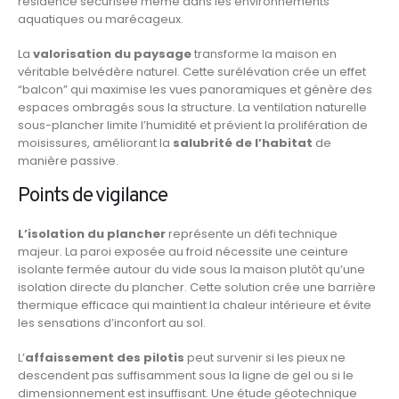
résidence sécurisée même dans les environnements
aquatiques ou marécageux.
La
valorisation du paysage
transforme la maison en
véritable belvédère naturel. Cette surélévation crée un effet
“balcon” qui maximise les vues panoramiques et génère des
espaces ombragés sous la structure. La ventilation naturelle
sous-plancher limite l’humidité et prévient la prolifération de
moisissures, améliorant la
salubrité de l’habitat
de
manière passive.
Points de vigilance
L’isolation du plancher
représente un défi technique
majeur. La paroi exposée au froid nécessite une ceinture
isolante fermée autour du vide sous la maison plutôt qu’une
isolation directe du plancher. Cette solution crée une barrière
thermique efficace qui maintient la chaleur intérieure et évite
les sensations d’inconfort au sol.
L’
affaissement des pilotis
peut survenir si les pieux ne
descendent pas suffisamment sous la ligne de gel ou si le
dimensionnement est insuffisant. Une étude géotechnique