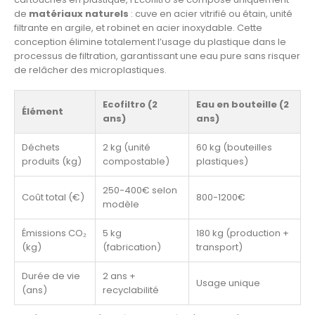
de
matériaux naturels
: cuve en acier vitrifié ou étain, unité
filtrante en argile, et robinet en acier inoxydable. Cette
conception élimine totalement l’usage du plastique dans le
processus de filtration, garantissant une eau pure sans risquer
de relâcher des microplastiques.
Ecofiltro (2
Eau en bouteille (2
Élément
ans)
ans)
Déchets
2 kg (unité
60 kg (bouteilles
produits (kg)
compostable)
plastiques)
250-400€ selon
Coût total (€)
800-1200€
modèle
Émissions CO₂
5 kg
180 kg (production +
(kg)
(fabrication)
transport)
Durée de vie
2 ans +
Usage unique
(ans)
recyclabilité