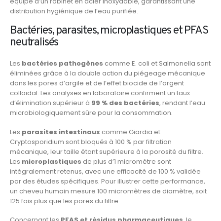
équipé d’un robinet en acier inoxydable, garantissant une
distribution hygiénique de l’eau purifiée.
Bactéries, parasites, microplastiques et PFAS
neutralisés
Les
bactéries pathogènes
comme E. coli et Salmonella sont
éliminées grâce à la double action du piégeage mécanique
dans les pores d’argile et de l’effet biocide de l’argent
colloïdal. Les analyses en laboratoire confirment un taux
d’élimination supérieur à
99 % des bactéries
, rendant l’eau
microbiologiquement sûre pour la consommation.
Les
parasites intestinaux
comme Giardia et
Cryptosporidium sont bloqués à 100 % par filtration
mécanique, leur taille étant supérieure à la porosité du filtre.
Les
microplastiques
de plus d’1 micromètre sont
intégralement retenus, avec une efficacité de 100 % validée
par des études spécifiques. Pour illustrer cette performance,
un cheveu humain mesure 100 micromètres de diamètre, soit
125 fois plus que les pores du filtre.
Concernant les
PFAS et résidus pharmaceutiques
, le