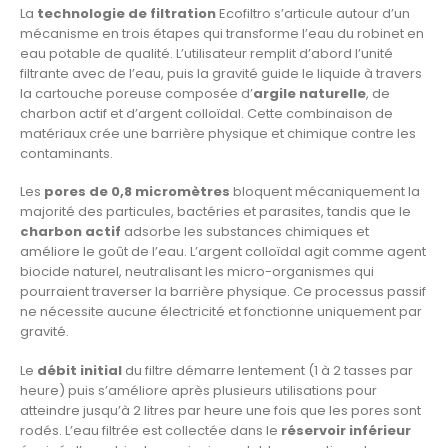
La
technologie de filtration
Ecofiltro s’articule autour d’un
mécanisme en trois étapes qui transforme l’eau du robinet en
eau potable de qualité. L’utilisateur remplit d’abord l’unité
filtrante avec de l’eau, puis la gravité guide le liquide à travers
la cartouche poreuse composée d’
argile naturelle
, de
charbon actif et d’argent colloïdal. Cette combinaison de
matériaux crée une barrière physique et chimique contre les
contaminants.
Les
pores de 0,8 micromètres
bloquent mécaniquement la
majorité des particules, bactéries et parasites, tandis que le
charbon actif
adsorbe les substances chimiques et
améliore le goût de l’eau. L’argent colloïdal agit comme agent
biocide naturel, neutralisant les micro-organismes qui
pourraient traverser la barrière physique. Ce processus passif
ne nécessite aucune électricité et fonctionne uniquement par
gravité.
Le
débit initial
du filtre démarre lentement (1 à 2 tasses par
heure) puis s’améliore après plusieurs utilisations pour
atteindre jusqu’à 2 litres par heure une fois que les pores sont
rodés. L’eau filtrée est collectée dans le
réservoir inférieur