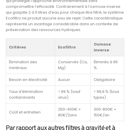
qui privilégie l’approche environnementale sans
compromettre l’efficacité. Contrairement à l’osmose inverse
qui gaspille 2 à 5 litres d’eau pour chaque litre filtré, le système
Ecofiltro ne produit aucune eau de rejet. Cette caractéristique
représente un avantage considérable dans un contexte de
préservation des ressources hydriques.
Osmose
Critères
Ecofiltro
inverse
Élimination des
Conservés (Ca,
Éliminés à 95
minéraux
Mg)
%
Besoin en électricité
Aucun
Obligatoire
Taux d’élimination
> 99 % (sauf
> 99,9 % (tous
contaminants
virus)
types)
250-400€ +
300-800€ +
Coût et entretien
80€/2ans
150€/an
Par rapport aux autres filtres à gravité et à