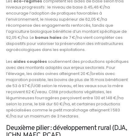
Les
éco-régimes
complètent les aides de base selon trois
niveaux progressifs : le niveau de base à 45,46 €/ha
encourage l’adoption de pratiques favorables à
l’environnement, le niveau supérieur de 62,05 €/ha
récompense des engagements renforcés, tandis que
l’agriculture biologique bénéficie d’un montant spécifique de
92,05 €/ha. Le
bonus haies
de 7 €/ha vient compléter ces
dispositifs pour valoriser la préservation des infrastructures
agroécologiques dans les exploitations.
Les
aides couplées
soutiennent des productions spécifiques
avec des montants adaptés aux enjeux sectoriels. Pour
l’élevage, les aides ovines atteignent 20 €/brebis avec
majoration possible, les bovins de plus de 16 mois bénéficient
de 53 à 97 €/UGB selon le niveau, et les veaux sous la mère
reçoivent 62 €/veau. Côté productions végétales, les
légumineuses fourragères perçoivent entre 130 et 148 €/ha
selon la zone, le blé dur 60 €/ha, et certaines productions
spécialisées comme le petit maraîchage atteignent 1 583
€/ha sur un maximum de 3 hectares.
Deuxième pilier : développement rural (DJA,
ICHN, MAEC, PCAE)