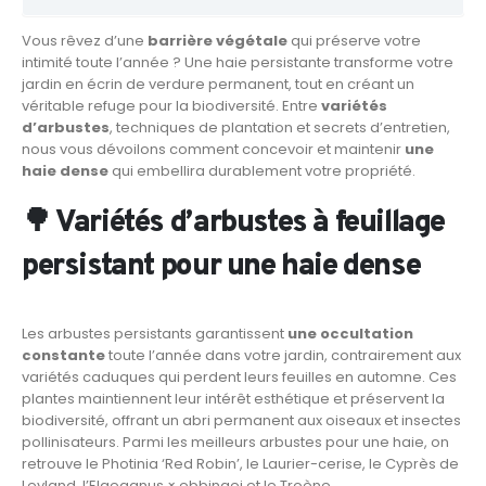
Vous rêvez d’une
barrière végétale
qui préserve votre
intimité toute l’année ? Une haie persistante transforme votre
jardin en écrin de verdure permanent, tout en créant un
véritable refuge pour la biodiversité. Entre
variétés
d’arbustes
, techniques de plantation et secrets d’entretien,
nous vous dévoilons comment concevoir et maintenir
une
haie dense
qui embellira durablement votre propriété.
🌳 Variétés d’arbustes à feuillage
persistant pour une haie dense
Les arbustes persistants garantissent
une occultation
constante
toute l’année dans votre jardin, contrairement aux
variétés caduques qui perdent leurs feuilles en automne. Ces
plantes maintiennent leur intérêt esthétique et préservent la
biodiversité, offrant un abri permanent aux oiseaux et insectes
pollinisateurs. Parmi les meilleurs arbustes pour une haie, on
retrouve le Photinia ‘Red Robin’, le Laurier-cerise, le Cyprès de
Leyland, l’Elaeagnus × ebbingei et le Troène.