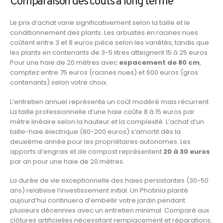
Comparaison des coûts à long terme
Le prix d’achat varie significativement selon la taille et le
conditionnement des plants. Les arbustes en racines nues
coûtent entre 3 et 8 euros pièce selon les variétés, tandis que
les plants en contenants de 3-5 litres atteignent 15 à 25 euros.
Pour une haie de 20 mètres avec
espacement de 80 cm
,
comptez entre 75 euros (racines nues) et 600 euros (gros
contenants) selon votre choix.
L’entretien annuel représente un coût modéré mais récurrent.
La taille professionnelle d’une haie coûte 8 à 15 euros par
mètre linéaire selon la hauteur et la complexité. L’achat d’un
taille-haie électrique (80-200 euros) s’amortit dès la
deuxième année pour les propriétaires autonomes. Les
apports d’engrais et de compost représentent
20 à 30 euros
par an pour une haie de 20 mètres.
La durée de vie exceptionnelle des haies persistantes (30-50
ans) relativise l’investissement initial. Un Photinia planté
aujourd’hui continuera d’embellir votre jardin pendant
plusieurs décennies avec un entretien minimal. Comparé aux
clôtures artificielles nécessitant remplacement et réparations,