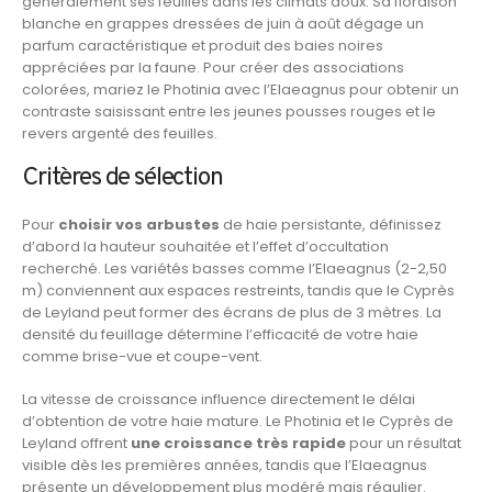
généralement ses feuilles dans les climats doux. Sa floraison
blanche en grappes dressées de juin à août dégage un
parfum caractéristique et produit des baies noires
appréciées par la faune. Pour créer des associations
colorées, mariez le Photinia avec l’Elaeagnus pour obtenir un
contraste saisissant entre les jeunes pousses rouges et le
revers argenté des feuilles.
Critères de sélection
Pour
choisir vos arbustes
de haie persistante, définissez
d’abord la hauteur souhaitée et l’effet d’occultation
recherché. Les variétés basses comme l’Elaeagnus (2-2,50
m) conviennent aux espaces restreints, tandis que le Cyprès
de Leyland peut former des écrans de plus de 3 mètres. La
densité du feuillage détermine l’efficacité de votre haie
comme brise-vue et coupe-vent.
La vitesse de croissance influence directement le délai
d’obtention de votre haie mature. Le Photinia et le Cyprès de
Leyland offrent
une croissance très rapide
pour un résultat
visible dès les premières années, tandis que l’Elaeagnus
présente un développement plus modéré mais régulier.