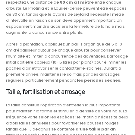
respectez une distance de
80 cm à 1 mètre
entre chaque
arbuste. Le Photinia et le Laurier-cerise peuvent être espacés
de 80 cm, tandis que le Cyprès de Leyland nécessite 1 mètre
d’intervalle en raison de son développement important. Un
espacement moindre accélère la fermeture de la haie mais
augmente la concurrence entre plants.
Après la plantation, appliquez un paillis organique de 5 à 10
cm d’épaisseur autour de chaque arbuste pour conserver
l’humidité et limiter la concurrence des adventices. L’arrosage
initial doit être copieux (10-15 litres par plant) pour éliminer les
poches d’air et favoriser le contact terre-racines. Durant la
première année, maintenez le sol frais par des arrosages
réguliers, particulièrement pendant
les périodes sèches
.
Taille, fertilisation et arrosage
La taille constitue l’opération d’entretien la plus importante
pour maintenir la forme et stimuler la densité de votre haie. La
fréquence varie selon les espèces : le Photinia nécessite deux
à trois tailles annuelles pour favoriser les pousses rouges,
tandis que l’Elaeagnus se contente
d’une taille par an
.