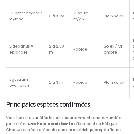
Cupressocyparis
Jusqu’à 1
3 à 15 m
Plein soleil
leylandii
m/an
Elaeagnus ×
2 à 2,50
Soleil / Mi-
Rapide
ebbingei
m
ombre
Ligustrum
2 à 3 m
Rapide
Plein soleil
ovalifolium
Principales espèces confirmées
Voici les cinq variétés les plus couramment recommandées
pour créer
une haie persistante
efficace et esthétique.
Chaque espèce présente des caractéristiques spécifiques