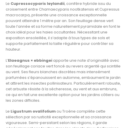
Le
Cupressocyparis leylandii
, conifère hybride issu du
croisement entre Chamaecyparis nootkatensis et Cupressus
macrocarpa, présente une croissance exceptionnelle
pouvant atteindre 1 mètre par an. Son feuillage dense vert
toute l’année et sa forme naturellement pyramidale en font le
choix idéal pour les haies occultantes. Nécessitant une
exposition ensoleillée, il s’adapte à tous types de sols et
supporte parfaitement la taille régulière pour contrôler sa
hauteur.
L’
Elaeagnus × ebbingei
apporte une note d’originalité avec
son feuillage coriace vert foncé au revers argenté qui scintille
au vent. Ses fleurs blanches discrètes mais intensément
parfumées s’épanouissent en automne, embaument le jardin
et attirent les insectes pollinisateurs. Particulièrement robuste,
cet arbuste résiste à la sécheresse, au vent et aux embruns,
ce qui en fait une excellente option pour les jardins côtiers ou
les zones difficiles.
Le
Ligustrum ovalifolium
ou Troène complète cette
sélection par sa rusticité exceptionnelle et sa croissance
vigoureuse. Semi-persistant selon les régions, il garde