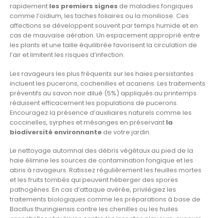
rapidement
les premiers signes
de maladies fongiques
comme l’oïdium, les taches foliaires ou la moniliose. Ces
affections se développent souvent par temps humide et en
cas de mauvaise aération. Un espacement approprié entre
les plants et une taille équilibrée favorisent la circulation de
l’air et limitent les risques d’infection.
Les ravageurs les plus fréquents sur les haies persistantes
incluent les pucerons, cochenilles et acariens. Les traitements
préventifs au savon noir dilué (5%) appliqués au printemps
réduisent efficacement les populations de pucerons.
Encouragez la présence d’auxiliaires naturels comme les
coccinelles, syrphes et mésanges en préservant
la
biodiversité environnante
de votre jardin.
Le nettoyage automnal des débris végétaux au pied de la
haie élimine les sources de contamination fongique et les
abris à ravageurs. Ratissez régulièrement les feuilles mortes
et les fruits tombés qui peuvent héberger des spores
pathogènes. En cas d’attaque avérée, privilégiez les
traitements biologiques comme les préparations à base de
Bacillus thuringiensis contre les chenilles ou les huiles