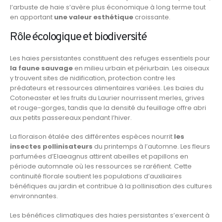
l’arbuste de haie s’avère plus économique à long terme tout
en apportant
une valeur esthétique
croissante.
Rôle écologique et biodiversité
Les haies persistantes constituent des refuges essentiels pour
la faune sauvage
en milieu urbain et périurbain. Les oiseaux
y trouvent sites de nidification, protection contre les
prédateurs et ressources alimentaires variées. Les baies du
Cotoneaster et les fruits du Laurier nourrissent merles, grives
et rouge-gorges, tandis que la densité du feuillage offre abri
aux petits passereaux pendant l’hiver.
La floraison étalée des différentes espèces nourrit
les
insectes pollinisateurs
du printemps à l’automne. Les fleurs
parfumées d’Elaeagnus attirent abeilles et papillons en
période automnale où les ressources se raréfient. Cette
continuité florale soutient les populations d’auxiliaires
bénéfiques au jardin et contribue à la pollinisation des cultures
environnantes.
Les bénéfices climatiques des haies persistantes s’exercent à