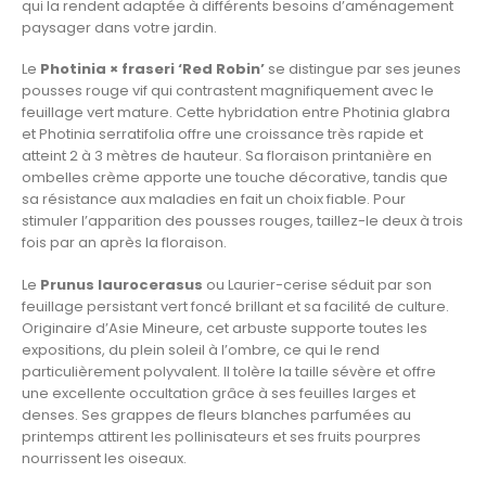
qui la rendent adaptée à différents besoins d’aménagement
paysager dans votre jardin.
Le
Photinia × fraseri ‘Red Robin’
se distingue par ses jeunes
pousses rouge vif qui contrastent magnifiquement avec le
feuillage vert mature. Cette hybridation entre Photinia glabra
et Photinia serratifolia offre une croissance très rapide et
atteint 2 à 3 mètres de hauteur. Sa floraison printanière en
ombelles crème apporte une touche décorative, tandis que
sa résistance aux maladies en fait un choix fiable. Pour
stimuler l’apparition des pousses rouges, taillez-le deux à trois
fois par an après la floraison.
Le
Prunus laurocerasus
ou Laurier-cerise séduit par son
feuillage persistant vert foncé brillant et sa facilité de culture.
Originaire d’Asie Mineure, cet arbuste supporte toutes les
expositions, du plein soleil à l’ombre, ce qui le rend
particulièrement polyvalent. Il tolère la taille sévère et offre
une excellente occultation grâce à ses feuilles larges et
denses. Ses grappes de fleurs blanches parfumées au
printemps attirent les pollinisateurs et ses fruits pourpres
nourrissent les oiseaux.