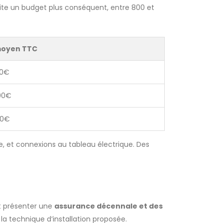
ite un budget plus conséquent, entre 800 et
moyen TTC
00€
00€
00€
e, et connexions au tableau électrique. Des
it présenter une
assurance décennale et des
a technique d’installation proposée.