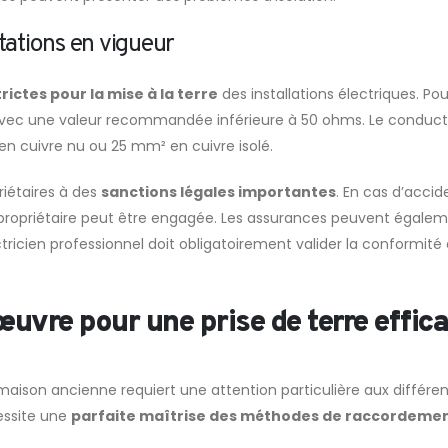
ations en vigueur
rictes pour la mise à la terre
des installations électriques. Po
avec une valeur recommandée inférieure à 50 ohms. Le conducteu
n cuivre nu ou 25 mm² en cuivre isolé.
iétaires à des
sanctions légales importantes
. En cas d’accid
u propriétaire peut être engagée. Les assurances peuvent égaleme
tricien professionnel doit obligatoirement valider la conformité 
uvre pour une prise de terre effic
aison ancienne requiert une attention particulière aux différen
essite une
parfaite maîtrise des méthodes de raccordement