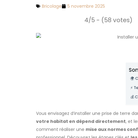
Bricolage
5 novembre 2025
4/5 - (58 votes)
Som
🌍 
⚡ T
💰 C
Vous envisagez d’installer une prise de terre d
votre habitat en dépend directement
, et 
comment réaliser une
mise aux normes conf
professionnel. Découvrez les étapes clés et
les