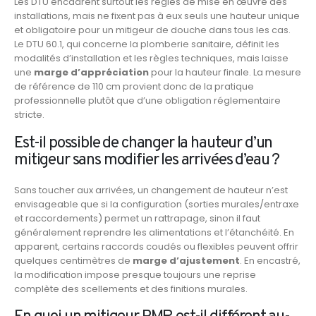
Les DTU encadrent surtout les règles de mise en œuvre des
installations, mais ne fixent pas à eux seuls une hauteur unique
et obligatoire pour un mitigeur de douche dans tous les cas.
Le DTU 60.1, qui concerne la plomberie sanitaire, définit les
modalités d’installation et les règles techniques, mais laisse
une
marge d’appréciation
pour la hauteur finale. La mesure
de référence de 110 cm provient donc de la pratique
professionnelle plutôt que d’une obligation réglementaire
stricte.
Est-il possible de changer la hauteur d’un
mitigeur sans modifier les arrivées d’eau ?
Sans toucher aux arrivées, un changement de hauteur n’est
envisageable que si la configuration (sorties murales/entraxe
et raccordements) permet un rattrapage, sinon il faut
généralement reprendre les alimentations et l’étanchéité. En
apparent, certains raccords coudés ou flexibles peuvent offrir
quelques centimètres de
marge d’ajustement
. En encastré,
la modification impose presque toujours une reprise
complète des scellements et des finitions murales.