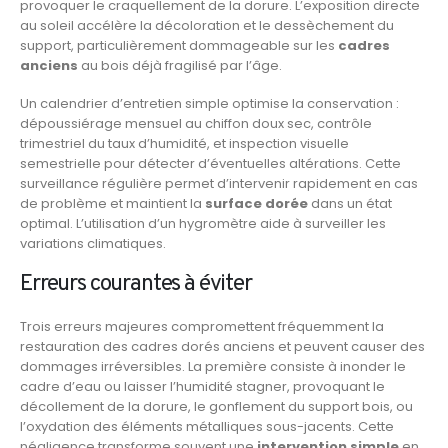
provoquer le craquellement de la dorure. L’exposition directe
au soleil accélère la décoloration et le dessèchement du
support, particulièrement dommageable sur les
cadres
anciens
au bois déjà fragilisé par l’âge.
Un calendrier d’entretien simple optimise la conservation :
dépoussiérage mensuel au chiffon doux sec, contrôle
trimestriel du taux d’humidité, et inspection visuelle
semestrielle pour détecter d’éventuelles altérations. Cette
surveillance régulière permet d’intervenir rapidement en cas
de problème et maintient la
surface dorée
dans un état
optimal. L’utilisation d’un hygromètre aide à surveiller les
variations climatiques.
Erreurs courantes à éviter
Trois erreurs majeures compromettent fréquemment la
restauration des cadres dorés anciens et peuvent causer des
dommages irréversibles. La première consiste à inonder le
cadre d’eau ou laisser l’humidité stagner, provoquant le
décollement de la dorure, le gonflement du support bois, ou
l’oxydation des éléments métalliques sous-jacents. Cette
négligence transforme souvent une
intervention simple
en