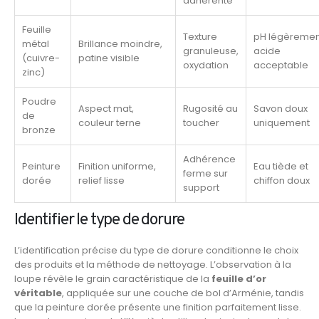
adhérente
Feuille
Texture
pH légèremen
métal
Brillance moindre,
granuleuse,
acide
(cuivre-
patine visible
oxydation
acceptable
zinc)
Poudre
Aspect mat,
Rugosité au
Savon doux
de
couleur terne
toucher
uniquement
bronze
Adhérence
Peinture
Finition uniforme,
Eau tiède et
ferme sur
dorée
relief lisse
chiffon doux
support
Identifier le type de dorure
L’identification précise du type de dorure conditionne le choix
des produits et la méthode de nettoyage. L’observation à la
loupe révèle le grain caractéristique de la
feuille d’or
véritable
, appliquée sur une couche de bol d’Arménie, tandis
que la peinture dorée présente une finition parfaitement lisse.