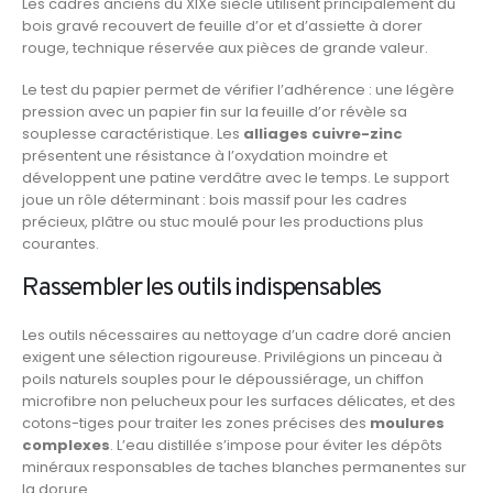
Les cadres anciens du XIXe siècle utilisent principalement du
bois gravé recouvert de feuille d’or et d’assiette à dorer
rouge, technique réservée aux pièces de grande valeur.
Le test du papier permet de vérifier l’adhérence : une légère
pression avec un papier fin sur la feuille d’or révèle sa
souplesse caractéristique. Les
alliages cuivre-zinc
présentent une résistance à l’oxydation moindre et
développent une patine verdâtre avec le temps. Le support
joue un rôle déterminant : bois massif pour les cadres
précieux, plâtre ou stuc moulé pour les productions plus
courantes.
Rassembler les outils indispensables
Les outils nécessaires au nettoyage d’un cadre doré ancien
exigent une sélection rigoureuse. Privilégions un pinceau à
poils naturels souples pour le dépoussiérage, un chiffon
microfibre non pelucheux pour les surfaces délicates, et des
cotons-tiges pour traiter les zones précises des
moulures
complexes
. L’eau distillée s’impose pour éviter les dépôts
minéraux responsables de taches blanches permanentes sur
la dorure.