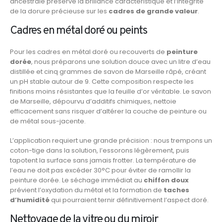
ancestrale préserve la brillance caractéristique et l’intégrité
de la dorure précieuse sur les
cadres de grande valeur
.
Cadres en métal doré ou peints
Pour les cadres en métal doré ou recouverts de
peinture
dorée
, nous préparons une solution douce avec un litre d’eau
distillée et cinq grammes de savon de Marseille râpé, créant
un pH stable autour de 9. Cette composition respecte les
finitions moins résistantes que la feuille d’or véritable. Le savon
de Marseille, dépourvu d’additifs chimiques, nettoie
efficacement sans risquer d’altérer la couche de peinture ou
de métal sous-jacente.
L’application requiert une grande précision : nous trempons un
coton-tige dans la solution, l’essorons légèrement, puis
tapotent la surface sans jamais frotter. La température de
l’eau ne doit pas excéder 30°C pour éviter de ramollir la
peinture dorée. Le séchage immédiat au
chiffon doux
prévient l’oxydation du métal et la formation de
taches
d’humidité
qui pourraient ternir définitivement l’aspect doré.
Nettoyage de la vitre ou du miroir