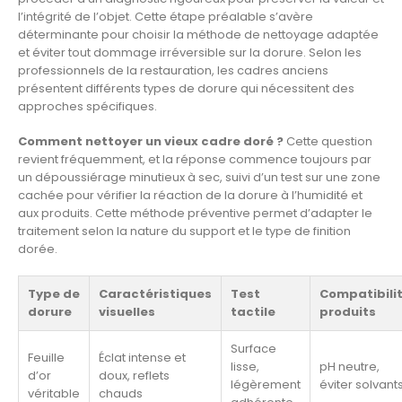
l’intégrité de l’objet. Cette étape préalable s’avère
déterminante pour choisir la méthode de nettoyage adaptée
et éviter tout dommage irréversible sur la dorure. Selon les
professionnels de la restauration, les cadres anciens
présentent différents types de dorure qui nécessitent des
approches spécifiques.
Comment nettoyer un vieux cadre doré ?
Cette question
revient fréquemment, et la réponse commence toujours par
un dépoussiérage minutieux à sec, suivi d’un test sur une zone
cachée pour vérifier la réaction de la dorure à l’humidité et
aux produits. Cette méthode préventive permet d’adapter le
traitement selon la nature du support et le type de finition
dorée.
Type de
Caractéristiques
Test
Compatibili
dorure
visuelles
tactile
produits
Surface
Feuille
Éclat intense et
lisse,
pH neutre,
d’or
doux, reflets
légèrement
éviter solvant
véritable
chauds